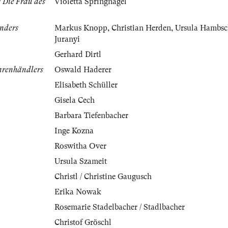
/ Die Frau des
Violetta Springnagel
änders
Markus Knopp
,
Christian Herden
,
Ursula Hambsch
Juranyi
Gerhard Dirtl
arenhändlers
Oswald Haderer
Elisabeth Schüller
Gisela Cech
Barbara Tiefenbacher
Inge Kozna
Roswitha Over
Ursula Szameit
Christl / Christine Gaugusch
Erika Nowak
Rosemarie Stadelbacher / Stadlbacher
Christof Gröschl