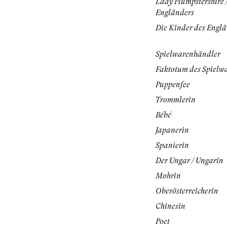
Lady Plumpstershire 
Engländers
Die Kinder des Engl
Spielwarenhändler
Faktotum des Spielw
Puppenfee
Trommlerin
Bébé
Japanerin
Spanierin
Der Ungar / Ungarin
Mohrin
Oberösterreicherin
Chinesin
Poet