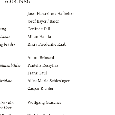
16.03.1986
Josef Hassreiter / Haßreiter
Josef Bayer / Baier
rung
Gerlinde Dill
istenz
Milan Hatala
g bei der
Riki / Friederike Raab
Anton Brioschi
Bühnenbilder
Pantelis Dessyllas
Franz Gaul
Kostüme
Alice-Maria Schlesinger
Caspar Richter
ire / Ein
Wolfgang Grascher
er Herr