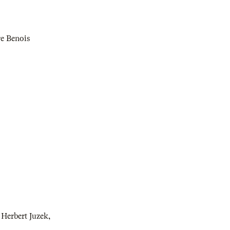
re Benois
,
Herbert Juzek
,