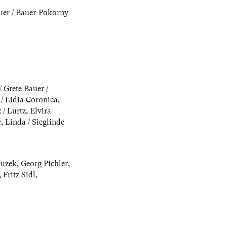
auer / Bauer-Pokorny
/ Grete Bauer /
 / Lidia Coronica
,
 / Lurtz
,
Elvira
r
,
Linda / Sieglinde
Juzek
,
Georg Pichler
,
,
Fritz Sidl
,