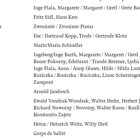
Inge Fiala
,
Margarete / Margaret / Gretl / Grete B
Fritz Sidl
,
Hans Kres
n
Zwonimir / Zvonimir Pintar
Ilse / Ilsetraud Kopp
,
Trude / Gertrude Klotz
Marie/Maria Schindler
Ingeborg/Inge Barth
,
Margarete / Margaret / Gretl 
Bauer-Pokorny
,
Edeltraut / Traude Brexner
,
Lydia
Inge Fiala
,
Anna / Anny Glaser
,
Hilde / Hilda Lurz
Ruziczka / Rusiczka / Ruciczka
,
Liane Scherzinge
Zamponi
Arnold Jandosch
Ewald Vondrak/Wondrak
,
Walter Hofer
,
Herbert 
Richard Nowotny / Novotny
,
Walter Ruess / Rueß
Konstantin Zajetz
Heinz / Heinrich Weitz
,
Willy Dirtl
Corps de ballet