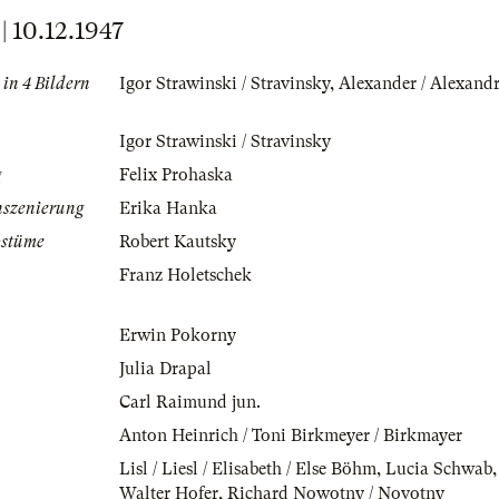
10.12.1947
 in 4 Bildern
Igor Strawinski / Stravinsky
,
Alexander / Alexand
Igor Strawinski / Stravinsky
g
Felix Prohaska
nszenierung
Erika Hanka
ostüme
Robert Kautsky
Franz Holetschek
Erwin Pokorny
Julia Drapal
Carl Raimund jun.
Anton Heinrich / Toni Birkmeyer / Birkmayer
Lisl / Liesl / Elisabeth / Else Böhm
,
Lucia Schwab
Walter Hofer
,
Richard Nowotny / Novotny