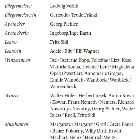
Bürgermeister
Ludwig Verlik
Bürgermeisterin
Gertrude / Trude Fränzl
Apotheker
Georg Pichler
Apothekerin
Ingeborg/Inge Barth
Lehrer
Fritz Sidl
Lehrerin
Adele / Elly / Elli Wagner
Winzerinnen
Ilse / Ilsetraud Kopp
,
Felicitas / Lizzi Kose
,
Viktoria Kouba
,
Helene / Leni / Magdalena
Opek (Zwettler)
,
Annemarie Greger
,
Emilie Wanböck / Wamböck / Wanbäck /
Wanzenböck
Winzer
Walter Hofer
,
Herbert Juzek
,
Anton Kovar
/ Kowar
,
Franz Nemeth / Nemetz
,
Richard
Nowotny / Novotny
,
Georg Pichler
,
Walter
Ruess / Rueß
,
Fritz Sidl
Musikanten
Margarete / Margaret / Gretl / Grete Bauer
/ Bauer-Pokorny
,
Willy Dirtl
,
Erwin
Machart
,
Heinz / Heinrich Weitz