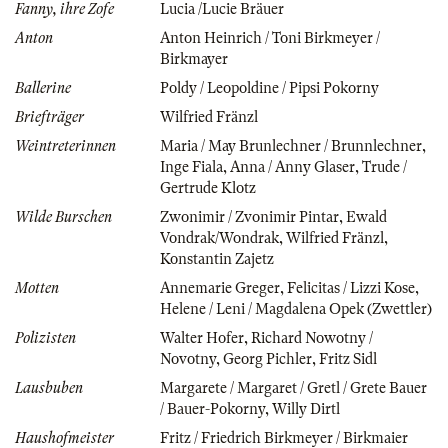
Fanny, ihre Zofe
Lucia /Lucie Bräuer
Anton
Anton Heinrich / Toni Birkmeyer /
Birkmayer
Ballerine
Poldy / Leopoldine / Pipsi Pokorny
Briefträger
Wilfried Fränzl
Weintreterinnen
Maria / May Brunlechner / Brunnlechner
,
Inge Fiala
,
Anna / Anny Glaser
,
Trude /
Gertrude Klotz
Wilde Burschen
Zwonimir / Zvonimir Pintar
,
Ewald
Vondrak/Wondrak
,
Wilfried Fränzl
,
Konstantin Zajetz
Motten
Annemarie Greger
,
Felicitas / Lizzi Kose
,
Helene / Leni / Magdalena Opek (Zwettler)
Polizisten
Walter Hofer
,
Richard Nowotny /
Novotny
,
Georg Pichler
,
Fritz Sidl
Lausbuben
Margarete / Margaret / Gretl / Grete Bauer
/ Bauer-Pokorny
,
Willy Dirtl
Haushofmeister
Fritz / Friedrich Birkmeyer / Birkmaier