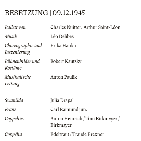
BESETZUNG | 09.12.1945
Ballett von
Charles Nuitter
,
Arthur Saint-Léon
Musik
Léo Delibes
Choreographie und
Erika Hanka
Inszenierung
Bühnenbilder und
Robert Kautsky
Kostüme
Musikalische
Anton Paulik
Leitung
Swanilda
Julia Drapal
Franz
Carl Raimund jun.
Coppélius
Anton Heinrich / Toni Birkmeyer /
Birkmayer
Coppélia
Edeltraut / Traude Brexner