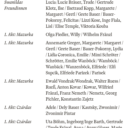
Swanildas
Lucia /Lucie Bräuer
,
Trude / Gertrude
Freundinnen
Klotz
,
Ilse / Ilsetraud Kopp
,
Margarete /
Margaret / Gretl / Grete Bauer / Bauer-
Pokorny
,
Felicitas / Lizzi Kose
,
Inge Fiala
,
Lisl / Elise Temple
,
Viktoria Kouba
1. Akt: Mazurka
Olga Fiedler
,
Willy / Wilhelm Fränzl
1. Akt: Mazurka
Annemarie Greger
,
Margarete / Margaret /
Gretl / Grete Bauer / Bauer-Pokorny
,
Lydia
/ Lidia Coronica
,
Emilie / Mimi Schröter /
Schrötter
,
Emilie Wanböck / Wamböck /
Wanbäck / Wanzenböck
,
Elfriede / Elfi
Supcik
,
Elfriede Parizek / Parisek
1. Akt: Mazurka
Ewald Vondrak/Wondrak
,
Walter Ruess /
Rueß
,
Anton Kovar / Kowar
,
Wilfried
Fränzl
,
Franz Nemeth / Nemetz
,
Georg
Pichler
,
Konstantin Zajetz
1. Akt: Czárdas
Adele / Dely Bauer / Kautsky
,
Zwonimir /
Zvonimir Pintar
1. Akt: Czárdas
Uta Böhm
,
Ingeborg/Inge Barth
,
Gertrude
/ Trude Fränzl
,
Anna / Anny Glaser
,
Marie