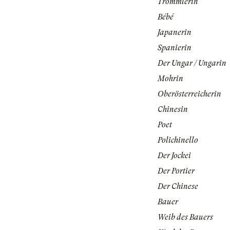
Trommlerin
Bébé
Japanerin
Spanierin
Der Ungar / Ungarin
Mohrin
Oberösterreicherin
Chinesin
Poet
Polichinello
Der Jockei
Der Portier
Der Chinese
Bauer
Weib des Bauers