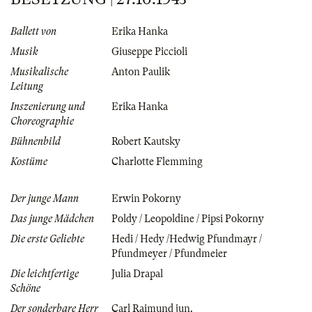
Ballett von
Erika Hanka
Musik
Giuseppe Piccioli
Musikalische
Anton Paulik
Leitung
Inszenierung und
Erika Hanka
Choreographie
Bühnenbild
Robert Kautsky
Kostüme
Charlotte Flemming
Der junge Mann
Erwin Pokorny
Das junge Mädchen
Poldy / Leopoldine / Pipsi Pokorny
Die erste Geliebte
Hedi / Hedy /Hedwig Pfundmayr /
Pfundmeyer / Pfundmeier
Die leichtfertige
Julia Drapal
Schöne
Der sonderbare Herr
Carl Raimund jun.