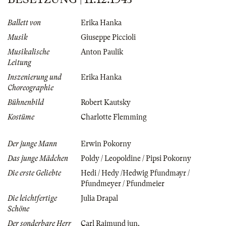
Ballett von
Erika Hanka
Musik
Giuseppe Piccioli
Musikalische
Anton Paulik
Leitung
Inszenierung und
Erika Hanka
Choreographie
Bühnenbild
Robert Kautsky
Kostüme
Charlotte Flemming
Der junge Mann
Erwin Pokorny
Das junge Mädchen
Poldy / Leopoldine / Pipsi Pokorny
Die erste Geliebte
Hedi / Hedy /Hedwig Pfundmayr /
Pfundmeyer / Pfundmeier
Die leichtfertige
Julia Drapal
Schöne
Der sonderbare Herr
Carl Raimund jun.