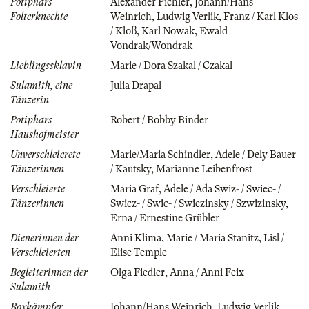
Potiphars
Alexander Pichler
,
Johann/Hans
Folterknechte
Weinrich
,
Ludwig Verlik
,
Franz / Karl Klos
/ Kloß
,
Karl Nowak
,
Ewald
Vondrak/Wondrak
Lieblingssklavin
Marie / Dora Szakal / Czakal
Sulamith, eine
Julia Drapal
Tänzerin
Potiphars
Robert / Bobby Binder
Haushofmeister
Unverschleierete
Marie/Maria Schindler
,
Adele / Dely Bauer
Tänzerinnen
/ Kautsky
,
Marianne Leibenfrost
Verschleierte
Maria Graf
,
Adele / Ada Swiz- / Swiec- /
Tänzerinnen
Swicz- / Swic- / Swiezinsky / Szwizinsky
,
Erna / Ernestine Grübler
Dienerinnen der
Anni Klima
,
Marie / Maria Stanitz
,
Lisl /
Verschleierten
Elise Temple
Begleiterinnen der
Olga Fiedler
,
Anna / Anni Feix
Sulamith
Boxkämpfer
Johann/Hans Weinrich
,
Ludwig Verlik
,