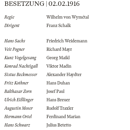
BESETZUNG | 02.02.1916
Regie
Wilhelm von Wymétal
Dirigent
Franz Schalk
Hans Sachs
Friedrich Weidemann
Veit Pogner
Richard Mayr
Kunz Vogelgesang
Georg Maikl
Konrad Nachtigall
Viktor Madin
Sixtus Beckmesser
Alexander Haydter
Fritz Kothner
Hans Duhan
Balthasar Zorn
Josef Paul
Ulrich Eißlinger
Hans Breuer
Augustin Moser
Rudolf Traxler
Hermann Ortel
Ferdinand Marian
Hans Schwarz
Julius Betetto