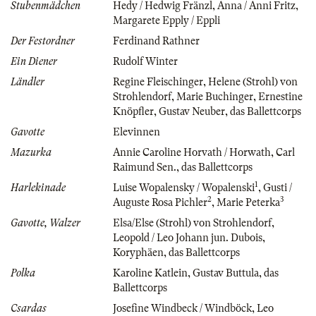
Stubenmädchen
Hedy / Hedwig Fränzl
,
Anna / Anni Fritz
,
Margarete Epply / Eppli
Der Festordner
Ferdinand Rathner
Ein Diener
Rudolf Winter
Ländler
Regine Fleischinger
,
Helene (Strohl) von
Strohlendorf
,
Marie Buchinger
,
Ernestine
Knöpfler
,
Gustav Neuber
,
das Ballettcorps
Gavotte
Elevinnen
Mazurka
Annie Caroline Horvath / Horwath
,
Carl
Raimund Sen.
,
das Ballettcorps
1
Harlekinade
Luise Wopalensky / Wopalenski
,
Gusti /
2
3
Auguste Rosa Pichler
,
Marie Peterka
Gavotte, Walzer
Elsa/Else (Strohl) von Strohlendorf
,
Leopold / Leo Johann jun. Dubois
,
Koryphäen
,
das Ballettcorps
Polka
Karoline Katlein
,
Gustav Buttula
,
das
Ballettcorps
Csardas
Josefine Windbeck / Windböck
,
Leo