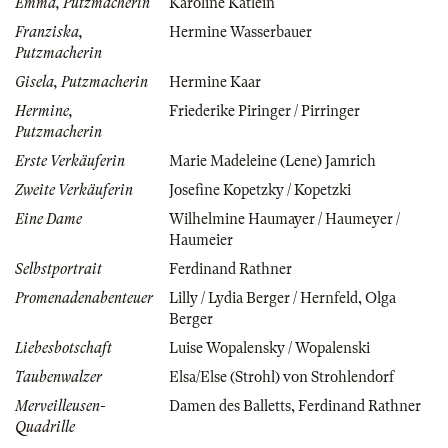
Emma, Putzmacherin
Karoline Katlein
Franziska,
Hermine Wasserbauer
Putzmacherin
Gisela, Putzmacherin
Hermine Kaar
Hermine,
Friederike Piringer / Pirringer
Putzmacherin
Erste Verkäuferin
Marie Madeleine (Lene) Jamrich
Zweite Verkäuferin
Josefine Kopetzky / Kopetzki
Eine Dame
Wilhelmine Haumayer / Haumeyer /
Haumeier
Selbstportrait
Ferdinand Rathner
Promenadenabenteuer
Lilly / Lydia Berger / Hernfeld
,
Olga
Berger
Liebesbotschaft
Luise Wopalensky / Wopalenski
Taubenwalzer
Elsa/Else (Strohl) von Strohlendorf
Merveilleusen-
Damen des Balletts
,
Ferdinand Rathner
Quadrille