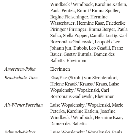
Windbeck / Windböck
,
Karoline Katlein
,
Paula Pentek
,
Emmi / Emma Spuller
,
Regine Fleischinger
,
Hermine
Wasserbauer
,
Hermine Kaar
,
Friederike
Piringer / Pirringer
,
Emma Berger
,
Paula
Zulka
,
Stella Popper
,
Camilla Lustig
,
Carl
Borromäus Godlewski
,
Leopold / Leo
Johann jun. Dubois
,
Leo Czadill
,
Franz
Bauer
,
Gustav Buttula
,
Damen des
Balletts
,
Elevinnen
Amoretten-Polka
Elevinnen
Brautschatz-Tanz
Elsa/Else (Strohl) von Strohlendorf
,
Helene Krauß / Krauss / Kraus
,
Luise
Wopalensky / Wopalenski
,
Carl
Borromäus Godlewski
,
Elevinnen
Alt-Wiener Porzellan
Luise Wopalensky / Wopalenski
,
Marie
Peterka
,
Karoline Katlein
,
Josefine
Windbeck / Windböck
,
Hermine Kaar
,
Damen des Balletts
Schmuck-Walzer
Luise Wopalensky / Wopalenski
,
Paula