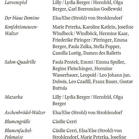
Larvenspiel
Lilly / Lydia Berger / Hernfeld
,
Olga
Berger
,
Carl Borromäus Godlewski
Der blaue Domino
Elsa/Else (Strohl) von Strohlendorf
Konfektioneusen-
Marie Peterka
,
Karoline Katlein
,
Josefine
Walzer
Windbeck / Windböck
,
Hermine Kaar
,
Friederike Piringer / Pirringer
,
Emma
Berger
,
Paula Zulka
,
Stella Popper
,
Camilla Lustig
,
Damen des Balletts
Salon-Quadrille
Paula Pentek
,
Emmi / Emma Spuller
,
Regine Fleischinger
,
Hermine
Wasserbauer
,
Leopold / Leo Johann jun.
Dubois
,
Leo Czadill
,
Franz Bauer
,
Gustav
Buttula
Mazurka
Lilly / Lydia Berger / Hernfeld
,
Olga
Berger
Aschenbrödel-Walzer
Elsa/Else (Strohl) von Strohlendorf
Blumengrüße
Cäsilie Cerri
Blumenfackel-
Cäsilie Cerri
,
Elsa/Else (Strohl) von
Polonaise
Strohlendorf
,
Marie Peterka
,
Josefine