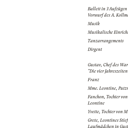
Ballett in 3 Aufzügen
Vorwurf des A. Koll
Musik
Musikalische Einrich
Tanzarrangements
Dirgent
Gustav, Chef des Wa
"Die vier Jahreszeiten
Franz
Mme. Leontine, Putz
Fanchon, Tochter vo
Leontine
Yvette, Tochter von 
Grete, Leontines Stief
Laufmädchen in Gus