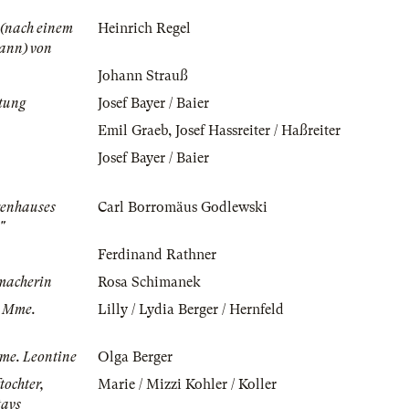
 (nach einem
Heinrich Regel
mann) von
Johann Strauß
tung
Josef Bayer / Baier
Emil Graeb
,
Josef Hassreiter / Haßreiter
Josef Bayer / Baier
renhauses
Carl Borromäus Godlewski
"
Ferdinand Rathner
macherin
Rosa Schimanek
n Mme.
Lilly / Lydia Berger / Hernfeld
Mme. Leontine
Olga Berger
tochter,
Marie / Mizzi Kohler / Koller
tavs