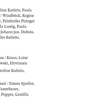
line Katlein
,
Paula
 / Windböck
,
Regine
r
,
Friederike Piringer
la Lustig
,
Paula
 Johann jun. Dubois
,
es Balletts
,
ss / Kraus
,
Luise
ewski
,
Elevinnen
roline Katlein
,
mi / Emma Spuller
,
asserbauer
,
a Popper
,
Camilla