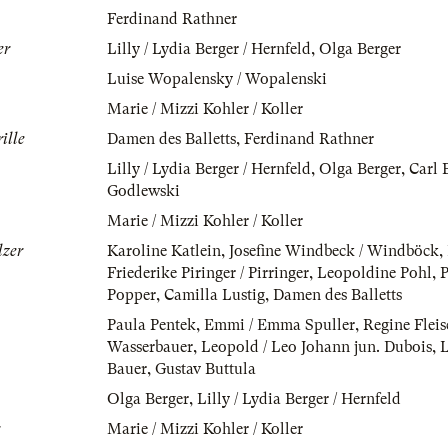
Ferdinand Rathner
er
Lilly / Lydia Berger / Hernfeld
,
Olga Berger
Luise Wopalensky / Wopalenski
Marie / Mizzi Kohler / Koller
ille
Damen des Balletts
,
Ferdinand Rathner
Lilly / Lydia Berger / Hernfeld
,
Olga Berger
,
Carl 
Godlewski
Marie / Mizzi Kohler / Koller
lzer
Karoline Katlein
,
Josefine Windbeck / Windböck
,
Friederike Piringer / Pirringer
,
Leopoldine Pohl
,
P
Popper
,
Camilla Lustig
,
Damen des Balletts
Paula Pentek
,
Emmi / Emma Spuller
,
Regine Fleis
Wasserbauer
,
Leopold / Leo Johann jun. Dubois
,
L
Bauer
,
Gustav Buttula
Olga Berger
,
Lilly / Lydia Berger / Hernfeld
Marie / Mizzi Kohler / Koller