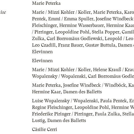
Marie Peterka
ise
Marie / Mizzi Kohler / Koller
,
Marie Peterka
,
Karo
Pentek
,
Emmi / Emma Spuller
,
Josefine Windbeck
Fleischinger
,
Hermine Wasserbauer
,
Hermine Kaa
/ Pirringer
,
Leopoldine Pohl
,
Stella Popper
,
Camil
Zulka
,
Carl Borromäus Godlewski
,
Leopold / Leo
Leo Czadill
,
Franz Bauer
,
Gustav Buttula
,
Damen d
Elevinnen
Elevinnen
Marie / Mizzi Kohler / Koller
,
Helene Krauß / Krau
Wopalensky / Wopalenski
,
Carl Borromäus Godl
Marie Peterka
,
Josefine Windbeck / Windböck
,
Ka
Hermine Kaar
,
Damen des Balletts
Luise Wopalensky / Wopalenski
,
Paula Pentek
,
Em
Regine Fleischinger
,
Leopoldine Pohl
,
Hermine W
Friederike Piringer / Pirringer
,
Paula Zulka
,
Stell
Lustig
,
Damen des Balletts
Cäsilie Cerri