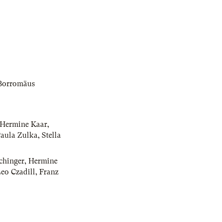
Borromäus
Hermine Kaar
,
aula Zulka
,
Stella
chinger
,
Hermine
eo Czadill
,
Franz