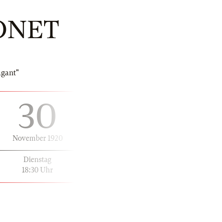
ONET
agant"
30
November 1920
Dienstag
18:30 Uhr