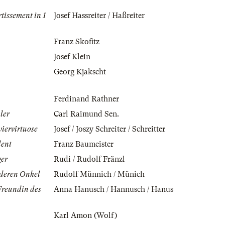
tissement in 1
Josef Hassreiter / Haßreiter
Franz Skofitz
Josef Klein
Georg Kjakscht
Ferdinand Rathner
ler
Carl Raimund Sen.
viervirtuose
Josef / Joszy Schreiter / Schreitter
dent
Franz Baumeister
ger
Rudi / Rudolf Fränzl
deren Onkel
Rudolf Münnich / Münich
Freundin des
Anna Hanusch / Hannusch / Hanus
Karl Amon (Wolf)