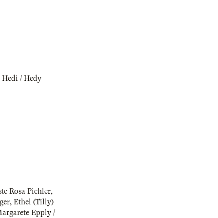
,
Hedi / Hedy
ste Rosa Pichler
,
ger
,
Ethel (Tilly)
argarete Epply /