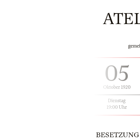
ATE
gemei
05
Oktober 1920
Dienstag
19:00 Uhr
BESETZUNG |