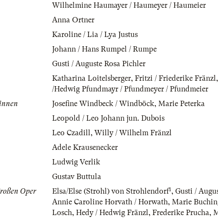
Wilhelmine Haumayer / Haumeyer / Haumeier
Anna Ortner
Karoline / Lia / Lya Justus
Johann / Hans Rumpel / Rumpe
Gusti / Auguste Rosa Pichler
Katharina Loitelsberger
,
Fritzi / Friederike Fränzl
/Hedwig Pfundmayr / Pfundmeyer / Pfundmeier
innen
Josefine Windbeck / Windböck
,
Marie Peterka
Leopold / Leo Johann jun. Dubois
Leo Czadill
,
Willy / Wilhelm Fränzl
Adele Krausenecker
Ludwig Verlik
Gustav Buttula
1
Großen Oper
Elsa/Else (Strohl) von Strohlendorf
,
Gusti / Augu
Annie Caroline Horvath / Horwath
,
Marie Buchin
Losch
,
Hedy / Hedwig Fränzl
,
Frederike Prucha
,
M