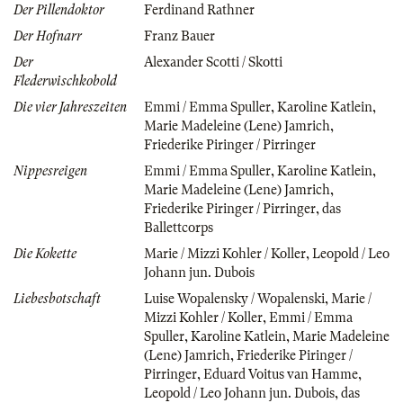
Der Pillendoktor
Ferdinand Rathner
Der Hofnarr
Franz Bauer
Der
Alexander Scotti / Skotti
Flederwischkobold
Die vier Jahreszeiten
Emmi / Emma Spuller
,
Karoline Katlein
,
Marie Madeleine (Lene) Jamrich
,
Friederike Piringer / Pirringer
Nippesreigen
Emmi / Emma Spuller
,
Karoline Katlein
,
Marie Madeleine (Lene) Jamrich
,
Friederike Piringer / Pirringer
,
das
Ballettcorps
Die Kokette
Marie / Mizzi Kohler / Koller
,
Leopold / Leo
Johann jun. Dubois
Liebesbotschaft
Luise Wopalensky / Wopalenski
,
Marie /
Mizzi Kohler / Koller
,
Emmi / Emma
Spuller
,
Karoline Katlein
,
Marie Madeleine
(Lene) Jamrich
,
Friederike Piringer /
Pirringer
,
Eduard Voitus van Hamme
,
Leopold / Leo Johann jun. Dubois
,
das