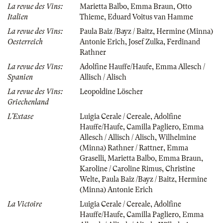
La revue des Vins:
Marietta Balbo
,
Emma Braun
,
Otto
Italien
Thieme
,
Eduard Voitus van Hamme
La revue des Vins:
Paula Baiz /Bayz / Baitz
,
Hermine (Minna)
Oesterreich
Antonie Erich
,
Josef Zulka
,
Ferdinand
Rathner
La revue des Vins:
Adolfine Hauffe/Haufe
,
Emma Allesch /
Spanien
Allisch / Alisch
La revue des Vins:
Leopoldine Löscher
Griechenland
L'Extase
Luigia Cerale / Cereale
,
Adolfine
Hauffe/Haufe
,
Camilla Pagliero
,
Emma
Allesch / Allisch / Alisch
,
Wilhelmine
(Minna) Rathner / Rattner
,
Emma
Graselli
,
Marietta Balbo
,
Emma Braun
,
Karoline / Caroline Rimus
,
Christine
Welte
,
Paula Baiz /Bayz / Baitz
,
Hermine
(Minna) Antonie Erich
La Victoire
Luigia Cerale / Cereale
,
Adolfine
Hauffe/Haufe
,
Camilla Pagliero
,
Emma