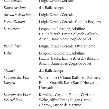
La Railleuse
Luigia Cerale / Cereale
Danse rustique
das Ballettcorps
Au claire de la lune
Luigia Cerale / Cereale
Scene d'amour
Luigia Cerale / Cereale
,
Camilla Pagliero
Le mystère
Leopoldine Löscher
,
Adolfine
Hauffe/Haufe
,
Emma Allesch / Allisch /
Alisch
,
Damen des Corps de ballet
Pas de deux
Luigia Cerale / Cereale
,
Otto Thieme
Valse
Leopoldine Löscher
,
Adolfine
Hauffe/Haufe
,
Emma Allesch / Allisch /
Alisch
,
Damen des Corps de ballet
Menuet
das Ballettcorps
La revue des Vins:
Wilhelmine (Minna) Rathner / Rattner
,
Ungarn
Emma Graselli
,
Karl (Károl) Horvath /
Horwath
La revue des Vins:
Karoline / Caroline Rimus
,
Christine
Deutschland
Welte
,
Alfred Franz Eugen Caron /
Charon
,
Enrico de Martino