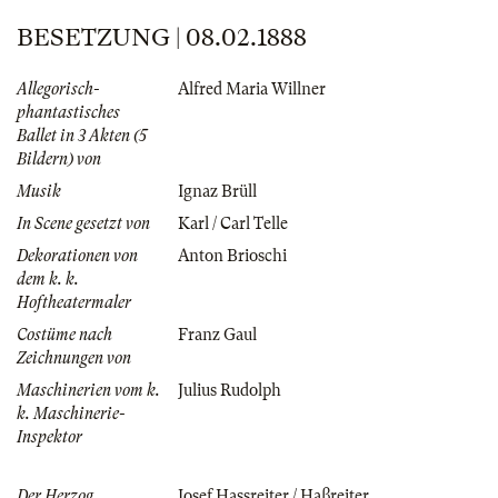
BESETZUNG | 08.02.1888
Allegorisch-
Alfred Maria Willner
phantastisches
Ballet in 3 Akten (5
Bildern) von
Musik
Ignaz Brüll
In Scene gesetzt von
Karl / Carl Telle
Dekorationen von
Anton Brioschi
dem k. k.
Hoftheatermaler
Costüme nach
Franz Gaul
Zeichnungen von
Maschinerien vom k.
Julius Rudolph
k. Maschinerie-
Inspektor
Der Herzog
Josef Hassreiter / Haßreiter