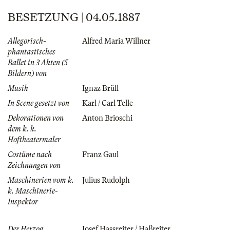
BESETZUNG | 04.05.1887
Allegorisch-
Alfred Maria Willner
phantastisches
Ballet in 3 Akten (5
Bildern) von
Musik
Ignaz Brüll
In Scene gesetzt von
Karl / Carl Telle
Dekorationen von
Anton Brioschi
dem k. k.
Hoftheatermaler
Costüme nach
Franz Gaul
Zeichnungen von
Maschinerien vom k.
Julius Rudolph
k. Maschinerie-
Inspektor
Der Herzog
Josef Hassreiter / Haßreiter