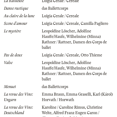
La Railleuse
Luigia Cerale / Cereale
Danse rustique
das Ballettcorps
Au claire de la lune
Luigia Cerale / Cereale
Scene d'amour
Luigia Cerale / Cereale
,
Camilla Pagliero
Le mystère
Leopoldine Löscher
,
Adolfine
Hauffe/Haufe
,
Wilhelmine (Minna)
Rathner / Rattner
,
Damen des Corps de
ballet
Pas de deux
Luigia Cerale / Cereale
,
Otto Thieme
Valse
Leopoldine Löscher
,
Adolfine
Hauffe/Haufe
,
Wilhelmine (Minna)
Rathner / Rattner
,
Damen des Corps de
ballet
Menuet
das Ballettcorps
La revue des Vins:
Emma Braun
,
Emma Graselli
,
Karl (Károl)
Ungarn
Horvath / Horwath
La revue des Vins:
Karoline / Caroline Rimus
,
Christine
Deutschland
Welte
,
Alfred Franz Eugen Caron /