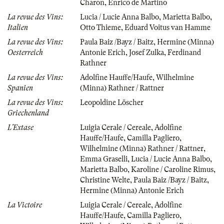
Charon
,
Enrico de Martino
La revue des Vins:
Lucia / Lucie Anna Balbo
,
Marietta Balbo
,
Italien
Otto Thieme
,
Eduard Voitus van Hamme
La revue des Vins:
Paula Baiz /Bayz / Baitz
,
Hermine (Minna)
Oesterreich
Antonie Erich
,
Josef Zulka
,
Ferdinand
Rathner
La revue des Vins:
Adolfine Hauffe/Haufe
,
Wilhelmine
Spanien
(Minna) Rathner / Rattner
La revue des Vins:
Leopoldine Löscher
Griechenland
L'Extase
Luigia Cerale / Cereale
,
Adolfine
Hauffe/Haufe
,
Camilla Pagliero
,
Wilhelmine (Minna) Rathner / Rattner
,
Emma Graselli
,
Lucia / Lucie Anna Balbo
,
Marietta Balbo
,
Karoline / Caroline Rimus
,
Christine Welte
,
Paula Baiz /Bayz / Baitz
,
Hermine (Minna) Antonie Erich
La Victoire
Luigia Cerale / Cereale
,
Adolfine
Hauffe/Haufe
,
Camilla Pagliero
,