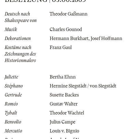
Deutsch nach
Theodor Gaßmann
Shakespeare von
Musik
Charles Gounod
Dekorationen
Hermann Burkhart
,
Josef Hoffmann
Kostüme nach
Franz Gaul
Zeichnungen des
Historienmalers
Juliette
Bertha Ehnn
Stéphano
Hermine Siegstädt / von Siegstädt
Gertrude
Susette Backes
Roméo
Gustav Walter
Tybalt
Theodor Wachtel
Benvolio
Julius Campe
Mercutio
Louis v. Bignio