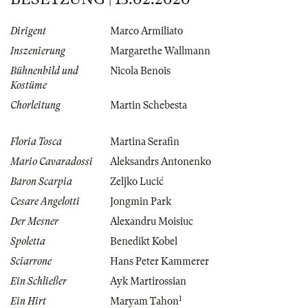
Dirigent
Marco Armiliato
Inszenierung
Margarethe Wallmann
Bühnenbild und
Nicola Benois
Kostüme
Chorleitung
Martin Schebesta
Floria Tosca
Martina Serafin
Mario Cavaradossi
Aleksandrs Antonenko
Baron Scarpia
Zeljko Lucić
Cesare Angelotti
Jongmin Park
Der Mesner
Alexandru Moisiuc
Spoletta
Benedikt Kobel
Sciarrone
Hans Peter Kammerer
Ein Schließer
Ayk Martirossian
1
Ein Hirt
Maryam Tahon