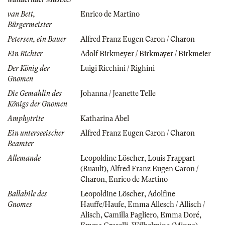
van Bett,
Enrico de Martino
Bürgermeister
Petersen, ein Bauer
Alfred Franz Eugen Caron / Charon
Ein Richter
Adolf Birkmeyer / Birkmayer / Birkmeier
Der König der
Luigi Ricchini / Righini
Gnomen
Die Gemahlin des
Johanna / Jeanette Telle
Königs der Gnomen
Amphytrite
Katharina Abel
Ein unterseeischer
Alfred Franz Eugen Caron / Charon
Beamter
Allemande
Leopoldine Löscher
,
Louis Frappart
(Ruault)
,
Alfred Franz Eugen Caron /
Charon
,
Enrico de Martino
Ballabile des
Leopoldine Löscher
,
Adolfine
Gnomes
Hauffe/Haufe
,
Emma Allesch / Allisch /
Alisch
,
Camilla Pagliero
,
Emma Doré
,