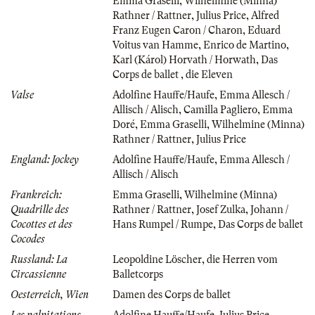
Emma Graselli
,
Wilhelmine (Minna)
Rathner / Rattner
,
Julius Price
,
Alfred
Franz Eugen Caron / Charon
,
Eduard
Voitus van Hamme
,
Enrico de Martino
,
Karl (Károl) Horvath / Horwath
,
Das
Corps de ballet
,
die Eleven
Valse
Adolfine Hauffe/Haufe
,
Emma Allesch /
Allisch / Alisch
,
Camilla Pagliero
,
Emma
Doré
,
Emma Graselli
,
Wilhelmine (Minna)
Rathner / Rattner
,
Julius Price
England: Jockey
Adolfine Hauffe/Haufe
,
Emma Allesch /
Allisch / Alisch
Frankreich:
Emma Graselli
,
Wilhelmine (Minna)
Quadrille des
Rathner / Rattner
,
Josef Zulka
,
Johann /
Cocottes et des
Hans Rumpel / Rumpe
,
Das Corps de ballet
Cocodes
Russland: La
Leopoldine Löscher
,
die Herren vom
Circassienne
Balletcorps
Oesterreich, Wien
Damen des Corps de ballet
Les palpitations
Adolfine Hauffe/Haufe
,
Julius Price