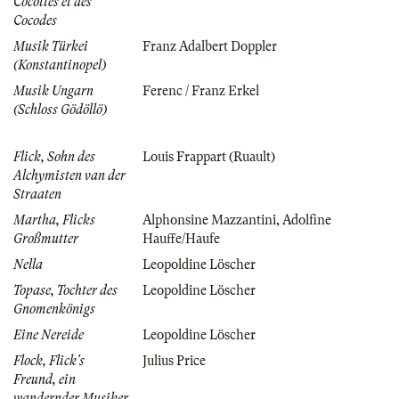
Cocottes et des
Cocodes
Musik Türkei
Franz Adalbert Doppler
(Konstantinopel)
Musik Ungarn
Ferenc / Franz Erkel
(Schloss Gödöllö)
Flick, Sohn des
Louis Frappart (Ruault)
Alchymisten van der
Straaten
Martha, Flicks
Alphonsine Mazzantini
,
Adolfine
Großmutter
Hauffe/Haufe
Nella
Leopoldine Löscher
Topase, Tochter des
Leopoldine Löscher
Gnomenkönigs
Eine Nereide
Leopoldine Löscher
Flock, Flick's
Julius Price
Freund, ein
wandernder Musiker