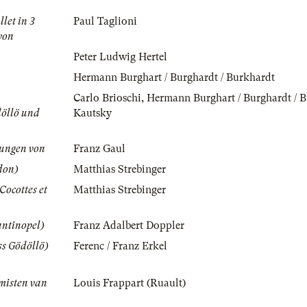
let in 3
Paul Taglioni
von
Peter Ludwig Hertel
Hermann Burghart / Burghardt / Burkhardt
Carlo Brioschi
,
Hermann Burghart / Burghardt / 
döllö und
Kautsky
ungen von
Franz Gaul
don)
Matthias Strebinger
Cocottes et
Matthias Strebinger
antinopel)
Franz Adalbert Doppler
s Gödöllö)
Ferenc / Franz Erkel
ymisten van
Louis Frappart (Ruault)