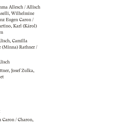
ma Allesch / Allisch
elli
,
Wilhelmine
anz Eugen Caron /
artino
,
Karl (Károl)
en
lisch
,
Camilla
 (Minna) Rathner /
lisch
ttner
,
Josef Zulka
,
et
t
n Caron / Charon
,