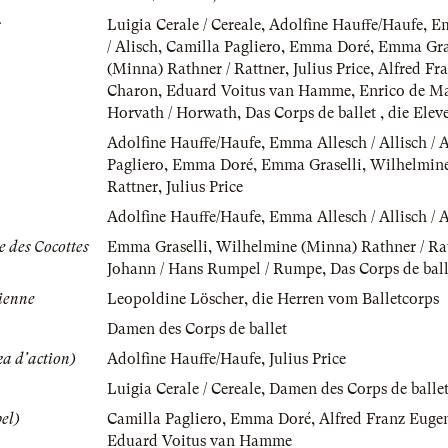
s
Luigia Cerale / Cereale
,
Adolfine Hauffe/Haufe
,
Em
/ Alisch
,
Camilla Pagliero
,
Emma Doré
,
Emma Gras
(Minna) Rathner / Rattner
,
Julius Price
,
Alfred Fr
Charon
,
Eduard Voitus van Hamme
,
Enrico de M
Horvath / Horwath
,
Das Corps de ballet
,
die Elev
Adolfine Hauffe/Haufe
,
Emma Allesch / Allisch / A
Pagliero
,
Emma Doré
,
Emma Graselli
,
Wilhelmine
Rattner
,
Julius Price
Adolfine Hauffe/Haufe
,
Emma Allesch / Allisch / A
e des Cocottes
Emma Graselli
,
Wilhelmine (Minna) Rathner / Ra
Johann / Hans Rumpel / Rumpe
,
Das Corps de ball
ienne
Leopoldine Löscher
,
die Herren vom Balletcorps
Damen des Corps de ballet
ka d'action)
Adolfine Hauffe/Haufe
,
Julius Price
Luigia Cerale / Cereale
,
Damen des Corps de balle
el)
Camilla Pagliero
,
Emma Doré
,
Alfred Franz Euge
Eduard Voitus van Hamme