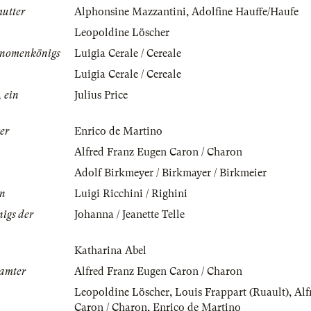
mutter
Alphonsine Mazzantini
,
Adolfine Hauffe/Haufe
Leopoldine Löscher
 Gnomenkönigs
Luigia Cerale / Cereale
Luigia Cerale / Cereale
, ein
Julius Price
er
Enrico de Martino
Alfred Franz Eugen Caron / Charon
Adolf Birkmeyer / Birkmayer / Birkmeier
en
Luigi Ricchini / Righini
igs der
Johanna / Jeanette Telle
Katharina Abel
eamter
Alfred Franz Eugen Caron / Charon
Leopoldine Löscher
,
Louis Frappart (Ruault)
,
Alf
Caron / Charon
,
Enrico de Martino