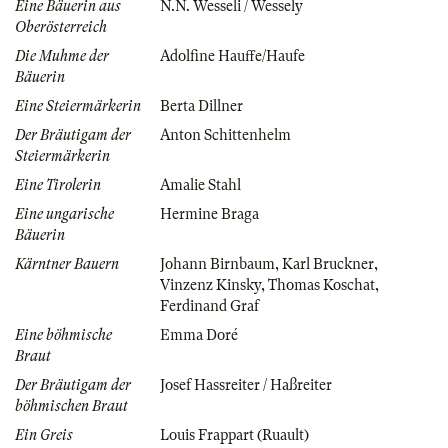
Eine Bäuerin aus
N.N. Wesseli / Wessely
Oberösterreich
Die Muhme der
Adolfine Hauffe/Haufe
Bäuerin
Eine Steiermärkerin
Berta Dillner
Der Bräutigam der
Anton Schittenhelm
Steiermärkerin
Eine Tirolerin
Amalie Stahl
Eine ungarische
Hermine Braga
Bäuerin
Kärntner Bauern
Johann Birnbaum
,
Karl Bruckner
,
Vinzenz Kinsky
,
Thomas Koschat
,
Ferdinand Graf
Eine böhmische
Emma Doré
Braut
Der Bräutigam der
Josef Hassreiter / Haßreiter
böhmischen Braut
Ein Greis
Louis Frappart (Ruault)