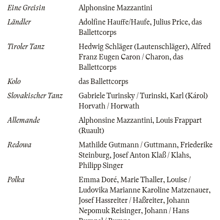
Eine Greisin
Alphonsine Mazzantini
Ländler
Adolfine Hauffe/Haufe
,
Julius Price
,
das
Ballettcorps
Tiroler Tanz
Hedwig Schläger (Lautenschläger)
,
Alfred
Franz Eugen Caron / Charon
,
das
Ballettcorps
Kolo
das Ballettcorps
Slovakischer Tanz
Gabriele Turinsky / Turinski
,
Karl (Károl)
Horvath / Horwath
Allemande
Alphonsine Mazzantini
,
Louis Frappart
(Ruault)
Redowa
Mathilde Gutmann / Guttmann
,
Friederike
Steinburg
,
Josef Anton Klaß / Klahs
,
Philipp Singer
Polka
Emma Doré
,
Marie Thaller
,
Louise /
Ludovika Marianne Karoline Matzenauer
,
Josef Hassreiter / Haßreiter
,
Johann
Nepomuk Reisinger
,
Johann / Hans