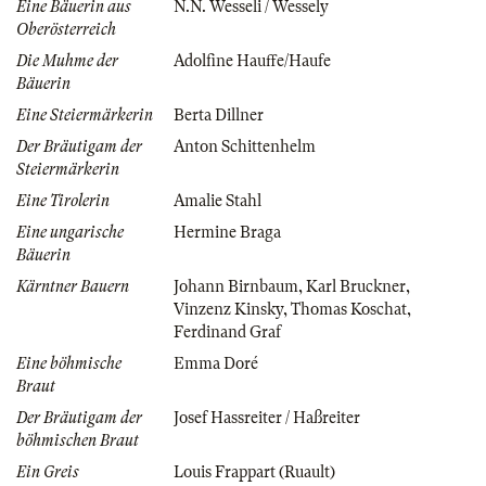
Eine Bäuerin aus
N.N. Wesseli / Wessely
Oberösterreich
Die Muhme der
Adolfine Hauffe/Haufe
Bäuerin
Eine Steiermärkerin
Berta Dillner
Der Bräutigam der
Anton Schittenhelm
Steiermärkerin
Eine Tirolerin
Amalie Stahl
Eine ungarische
Hermine Braga
Bäuerin
Kärntner Bauern
Johann Birnbaum
,
Karl Bruckner
,
Vinzenz Kinsky
,
Thomas Koschat
,
Ferdinand Graf
Eine böhmische
Emma Doré
Braut
Der Bräutigam der
Josef Hassreiter / Haßreiter
böhmischen Braut
Ein Greis
Louis Frappart (Ruault)