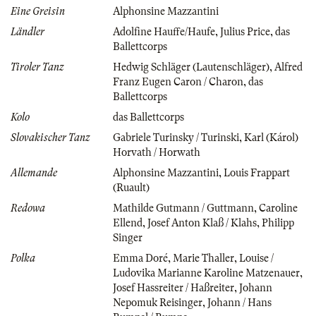
Eine Greisin
Alphonsine Mazzantini
Ländler
Adolfine Hauffe/Haufe
,
Julius Price
,
das
Ballettcorps
Tiroler Tanz
Hedwig Schläger (Lautenschläger)
,
Alfred
Franz Eugen Caron / Charon
,
das
Ballettcorps
Kolo
das Ballettcorps
Slovakischer Tanz
Gabriele Turinsky / Turinski
,
Karl (Károl)
Horvath / Horwath
Allemande
Alphonsine Mazzantini
,
Louis Frappart
(Ruault)
Redowa
Mathilde Gutmann / Guttmann
,
Caroline
Ellend
,
Josef Anton Klaß / Klahs
,
Philipp
Singer
Polka
Emma Doré
,
Marie Thaller
,
Louise /
Ludovika Marianne Karoline Matzenauer
,
Josef Hassreiter / Haßreiter
,
Johann
Nepomuk Reisinger
,
Johann / Hans