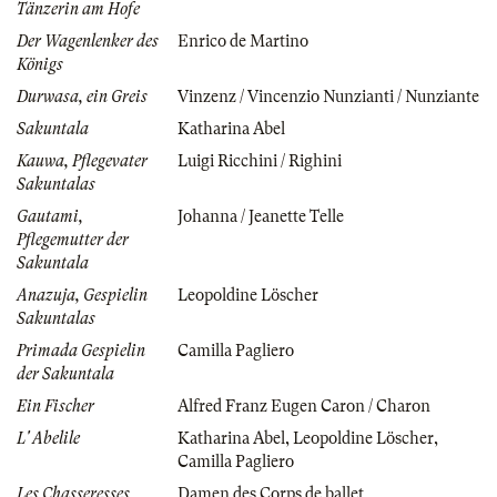
Tänzerin am Hofe
Der Wagenlenker des
Enrico de Martino
Königs
Durwasa, ein Greis
Vinzenz / Vincenzio Nunzianti / Nunziante
Sakuntala
Katharina Abel
Kauwa, Pflegevater
Luigi Ricchini / Righini
Sakuntalas
Gautami,
Johanna / Jeanette Telle
Pflegemutter der
Sakuntala
Anazuja, Gespielin
Leopoldine Löscher
Sakuntalas
Primada Gespielin
Camilla Pagliero
der Sakuntala
Ein Fischer
Alfred Franz Eugen Caron / Charon
L' Abelile
Katharina Abel
,
Leopoldine Löscher
,
Camilla Pagliero
Les Chasseresses
Damen des Corps de ballet