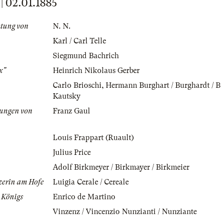
02.01.1885
htung von
N. N.
Karl / Carl Telle
Siegmund Bachrich
x"
Heinrich Nikolaus Gerber
Carlo Brioschi
,
Hermann Burghart / Burghardt / 
Kautsky
ungen von
Franz Gaul
Louis Frappart (Ruault)
Julius Price
Adolf Birkmeyer / Birkmayer / Birkmeier
zerin am Hofe
Luigia Cerale / Cereale
 Königs
Enrico de Martino
Vinzenz / Vincenzio Nunzianti / Nunziante