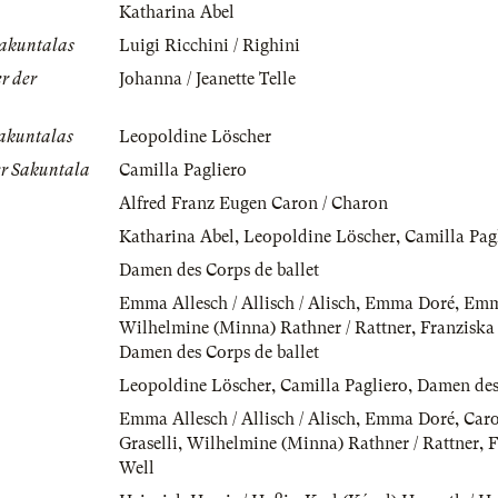
Katharina Abel
Sakuntalas
Luigi Ricchini / Righini
r der
Johanna / Jeanette Telle
Sakuntalas
Leopoldine Löscher
er Sakuntala
Camilla Pagliero
Alfred Franz Eugen Caron / Charon
Katharina Abel
,
Leopoldine Löscher
,
Camilla Pag
Damen des Corps de ballet
Emma Allesch / Allisch / Alisch
,
Emma Doré
,
Emm
Wilhelmine (Minna) Rathner / Rattner
,
Franziska
Damen des Corps de ballet
Leopoldine Löscher
,
Camilla Pagliero
,
Damen des 
Emma Allesch / Allisch / Alisch
,
Emma Doré
,
Caro
Graselli
,
Wilhelmine (Minna) Rathner / Rattner
,
F
Well