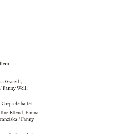
liero
a Graselli
,
 / Fanny Well
,
Corps de ballet
line Ellend
,
Emma
ranziska / Fanny