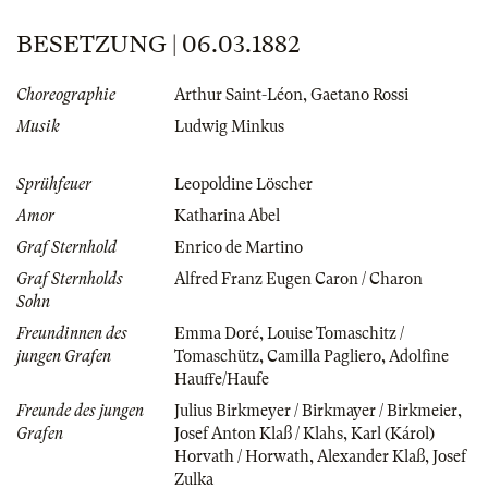
BESETZUNG | 06.03.1882
Choreographie
Arthur Saint-Léon
,
Gaetano Rossi
Musik
Ludwig Minkus
Sprühfeuer
Leopoldine Löscher
Amor
Katharina Abel
Graf Sternhold
Enrico de Martino
Graf Sternholds
Alfred Franz Eugen Caron / Charon
Sohn
Freundinnen des
Emma Doré
,
Louise Tomaschitz /
jungen Grafen
Tomaschütz
,
Camilla Pagliero
,
Adolfine
Hauffe/Haufe
Freunde des jungen
Julius Birkmeyer / Birkmayer / Birkmeier
,
Grafen
Josef Anton Klaß / Klahs
,
Karl (Károl)
Horvath / Horwath
,
Alexander Klaß
,
Josef
Zulka