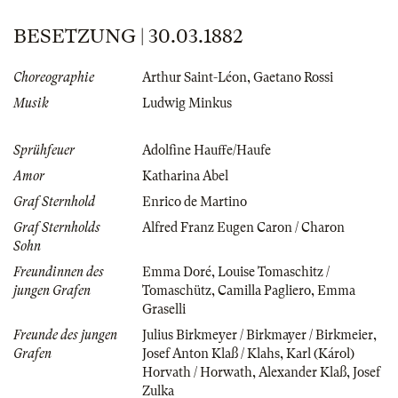
BESETZUNG | 30.03.1882
Choreographie
Arthur Saint-Léon
,
Gaetano Rossi
Musik
Ludwig Minkus
Sprühfeuer
Adolfine Hauffe/Haufe
Amor
Katharina Abel
Graf Sternhold
Enrico de Martino
Graf Sternholds
Alfred Franz Eugen Caron / Charon
Sohn
Freundinnen des
Emma Doré
,
Louise Tomaschitz /
jungen Grafen
Tomaschütz
,
Camilla Pagliero
,
Emma
Graselli
Freunde des jungen
Julius Birkmeyer / Birkmayer / Birkmeier
,
Grafen
Josef Anton Klaß / Klahs
,
Karl (Károl)
Horvath / Horwath
,
Alexander Klaß
,
Josef
Zulka