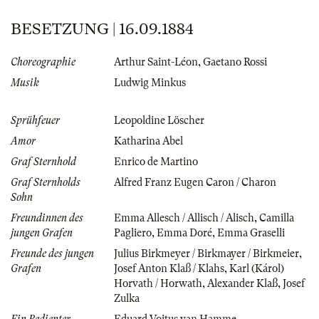
BESETZUNG | 16.09.1884
Choreographie
Arthur Saint-Léon
,
Gaetano Rossi
Musik
Ludwig Minkus
Sprühfeuer
Leopoldine Löscher
Amor
Katharina Abel
Graf Sternhold
Enrico de Martino
Graf Sternholds
Alfred Franz Eugen Caron / Charon
Sohn
Freundinnen des
Emma Allesch / Allisch / Alisch
,
Camilla
jungen Grafen
Pagliero
,
Emma Doré
,
Emma Graselli
Freunde des jungen
Julius Birkmeyer / Birkmayer / Birkmeier
,
Grafen
Josef Anton Klaß / Klahs
,
Karl (Károl)
Horvath / Horwath
,
Alexander Klaß
,
Josef
Zulka
Ein Bedienter
Eduard Voitus van Hamme