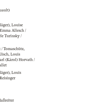
uault)
läger)
,
Louise
Emma Allesch /
le Turinsky /
 / Tomaschütz
,
lisch
,
Louis
arl (Károl) Horvath /
llet
läger)
,
Louis
eisinger
Haßreiter