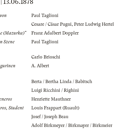
13.06.1878
 von
Paul Taglioni
Cesare / Cäsar Pugni
,
Peter Ludwig Hertel
ue (Mazurka)"
Franz Adalbert Doppler
in Szene
Paul Taglioni
Carlo Brioschi
igurinen
A. Albert
Berta / Bertha Linda / Babitsch
Luigi Ricchini / Righini
eneros
Henriette Mauthner
ros, Student
Louis Frappart (Ruault)
Josef / Joseph Beau
Adolf Birkmeyer / Birkmayer / Birkmeier