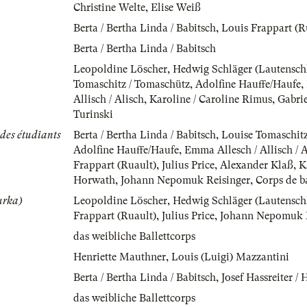
Christine Welte
,
Elise Weiß
Berta / Bertha Linda / Babitsch
,
Louis Frappart (R
Berta / Bertha Linda / Babitsch
Leopoldine Löscher
,
Hedwig Schläger (Lautensch
Tomaschitz / Tomaschütz
,
Adolfine Hauffe/Haufe
,
Allisch / Alisch
,
Karoline / Caroline Rimus
,
Gabrie
Turinski
 des étudiants
Berta / Bertha Linda / Babitsch
,
Louise Tomaschitz
Adolfine Hauffe/Haufe
,
Emma Allesch / Allisch / A
Frappart (Ruault)
,
Julius Price
,
Alexander Klaß
,
K
Horwath
,
Johann Nepomuk Reisinger
,
Corps de ba
urka)
Leopoldine Löscher
,
Hedwig Schläger (Lautensch
Frappart (Ruault)
,
Julius Price
,
Johann Nepomuk R
das weibliche Ballettcorps
Henriette Mauthner
,
Louis (Luigi) Mazzantini
Berta / Bertha Linda / Babitsch
,
Josef Hassreiter / 
das weibliche Ballettcorps