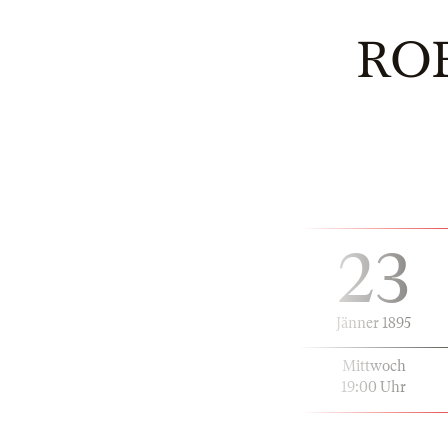
RO
23
Jänner 1895
Mittwoch
19:00 Uhr