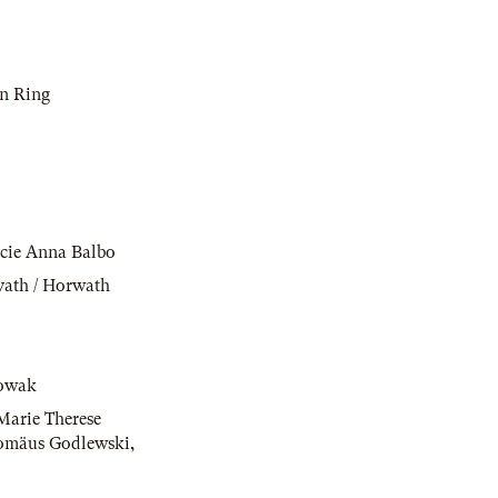
n Ring
ucie Anna Balbo
vath / Horwath
owak
Marie Therese
romäus Godlewski
,