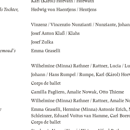
Karl (Károl) Horvath / Horwath
s Tochter,
Hedwig von Haentjens / Hentjens
Vinzenz / Vincenzio Nunzianti / Nunziante
,
Johan
Josef Anton Klaß / Klahs
Josef Zulka
 Remoud's
Emma Graselli
Wilhelmine (Minna) Rathner / Rattner
,
Lucia / L
Johann / Hans Rumpel / Rumpe
,
Karl (Károl) Hor
Corps de ballet
Camilla Pagliero
,
Amalie Nowak
,
Otto Thieme
Wilhelmine (Minna) Rathner / Rattner
,
Amalie N
e
Emma Graselli
,
Hermine (Minna) Antonie Erich
,
Schleinzer
,
Eduard Voitus van Hamme
,
Carl Bor
Corps de ballet