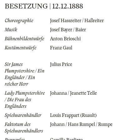
BESETZUNG | 12.12.1888
Choreographie
Josef Hassreiter / Haßreiter
Musik
Josef Bayer / Baier
Bühnenbildentwürfe
Anton Brioschi
Kostümentwürfe
Franz Gaul
Sir James
Julius Price
Plumpstershire / Ein
Engländer / Ein
reicher Herr
Lady Plumpstershire
Johanna / Jeanette Telle
/ Die Frau des
Engländers
Spielwarenhändler
Louis Frappart (Ruault)
Faktotum des
Johann / Hans Rumpel / Rumpe
Spielwarenhändlers
Puppenfee
Camilla Pagliero