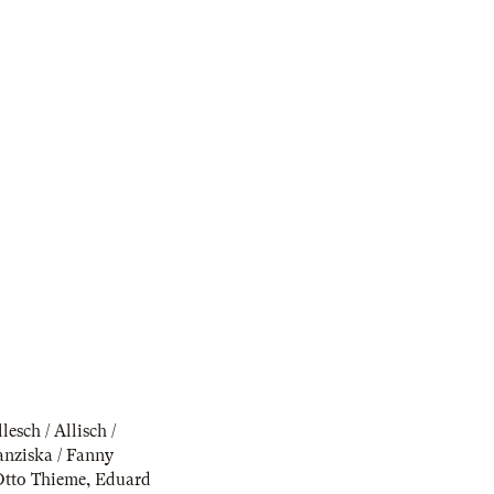
esch / Allisch /
anziska / Fanny
tto Thieme
,
Eduard