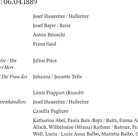
 06.04.1889
Josef Hassreiter / Haßreiter
Josef Bayer / Baier
Anton Brioschi
Franz Gaul
ire / Ein
Julius Price
er Herr
/ Die Frau des
Johanna / Jeanette Telle
Louis Frappart (Ruault)
arenhändlers
Josef Hassreiter / Haßreiter
Camilla Pagliero
Katharina Abel
,
Paula Baiz /Bayz / Baitz
,
Emma All
Alisch
,
Wilhelmine (Minna) Rathner / Rattner
,
Fr
Well
,
Lucia / Lucie Anna Balbo
,
Marietta Balbo
,
O