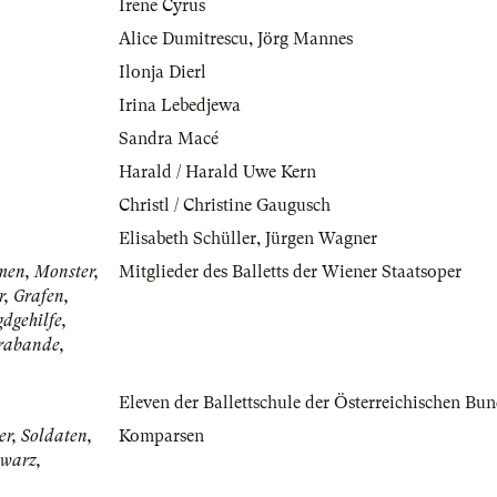
Irene Cyrus
Alice Dumitrescu
,
Jörg Mannes
Ilonja Dierl
Irina Lebedjewa
Sandra Macé
Harald / Harald Uwe Kern
Christl / Christine Gaugusch
Elisabeth Schüller
,
Jürgen Wagner
men, Monster,
Mitglieder des Balletts der Wiener Staatsoper
r, Grafen,
gdgehilfe,
rabande,
Eleven der Ballettschule der Österreichischen Bun
er, Soldaten,
Komparsen
hwarz,