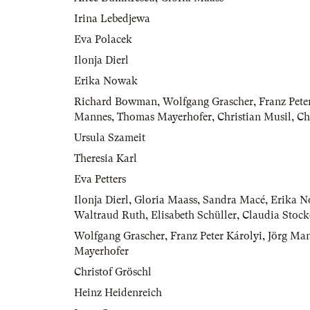
Irina Lebedjewa
Eva Polacek
Ilonja Dierl
Erika Nowak
Richard Bowman
,
Wolfgang Grascher
,
Franz Pete
Mannes
,
Thomas Mayerhofer
,
Christian Musil
,
Ch
Ursula Szameit
Theresia Karl
Eva Petters
Ilonja Dierl
,
Gloria Maass
,
Sandra Macé
,
Erika 
Waltraud Ruth
,
Elisabeth Schüller
,
Claudia Stock
Wolfgang Grascher
,
Franz Peter Károlyi
,
Jörg Ma
Mayerhofer
Christof Gröschl
Heinz Heidenreich