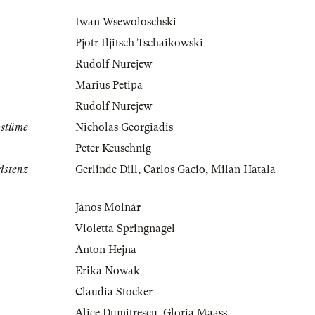
Iwan Wsewoloschski
Pjotr Iljitsch Tschaikowski
Rudolf Nurejew
Marius Petipa
Rudolf Nurejew
ostüme
Nicholas Georgiadis
Peter Keuschnig
istenz
Gerlinde Dill
,
Carlos Gacio
,
Milan Hatala
János Molnár
Violetta Springnagel
Anton Hejna
Erika Nowak
Claudia Stocker
Alice Dumitrescu
,
Gloria Maass