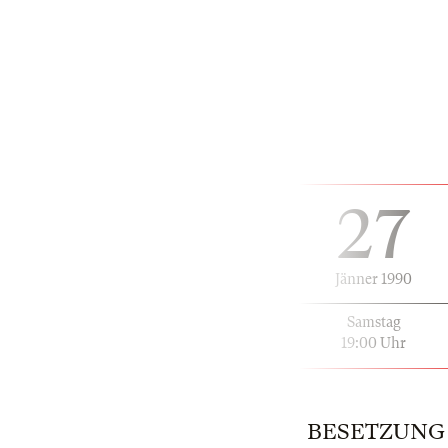
27
Jänner 1990
Samstag
19:00 Uhr
BESETZUNG |