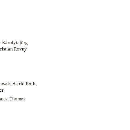
r Károlyi
,
Jörg
ristian Rovny
Nowak
,
Astrid Roth
,
er
nnes
,
Thomas