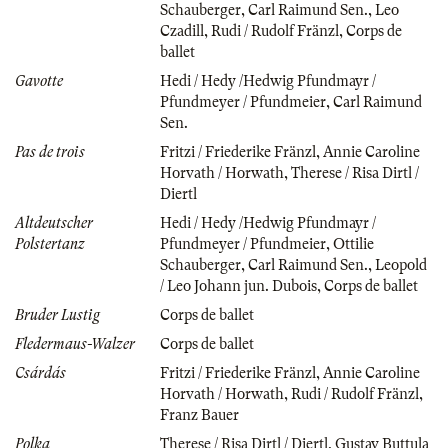
Schauberger
,
Carl Raimund Sen.
,
Leo
Czadill
,
Rudi / Rudolf Fränzl
,
Corps de
ballet
Gavotte
Hedi / Hedy /Hedwig Pfundmayr /
Pfundmeyer / Pfundmeier
,
Carl Raimund
Sen.
Pas de trois
Fritzi / Friederike Fränzl
,
Annie Caroline
Horvath / Horwath
,
Therese / Risa Dirtl /
Diertl
Altdeutscher
Hedi / Hedy /Hedwig Pfundmayr /
Polstertanz
Pfundmeyer / Pfundmeier
,
Ottilie
Schauberger
,
Carl Raimund Sen.
,
Leopold
/ Leo Johann jun. Dubois
,
Corps de ballet
Bruder Lustig
Corps de ballet
Fledermaus-Walzer
Corps de ballet
Csárdás
Fritzi / Friederike Fränzl
,
Annie Caroline
Horvath / Horwath
,
Rudi / Rudolf Fränzl
,
Franz Bauer
Polka
Therese / Risa Dirtl / Diertl
,
Gustav Buttula