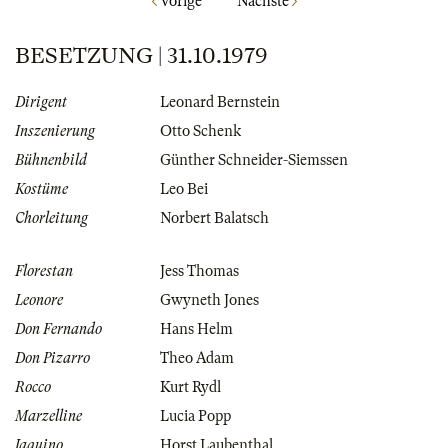
Vorige
Nächste
BESETZUNG | 31.10.1979
Dirigent
Leonard Bernstein
Inszenierung
Otto Schenk
Bühnenbild
Günther Schneider-Siemssen
Kostüme
Leo Bei
Chorleitung
Norbert Balatsch
Florestan
Jess Thomas
Leonore
Gwyneth Jones
Don Fernando
Hans Helm
Don Pizarro
Theo Adam
Rocco
Kurt Rydl
Marzelline
Lucia Popp
Jaquino
Horst Laubenthal