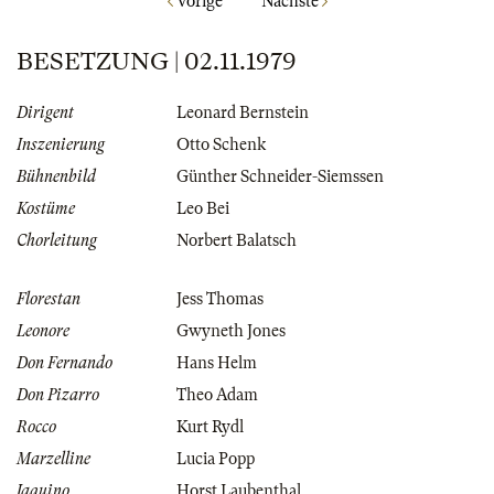
Vorige
Nächste
BESETZUNG | 02.11.1979
Dirigent
Leonard Bernstein
Inszenierung
Otto Schenk
Bühnenbild
Günther Schneider-Siemssen
Kostüme
Leo Bei
Chorleitung
Norbert Balatsch
Florestan
Jess Thomas
Leonore
Gwyneth Jones
Don Fernando
Hans Helm
Don Pizarro
Theo Adam
Rocco
Kurt Rydl
Marzelline
Lucia Popp
Jaquino
Horst Laubenthal