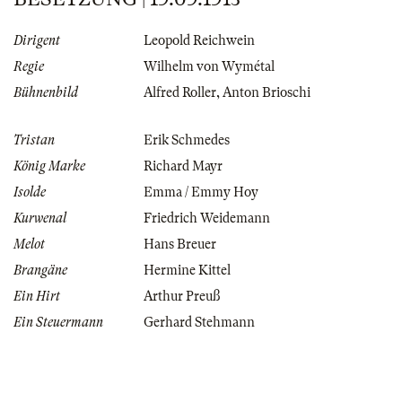
Dirigent
Leopold Reichwein
Regie
Wilhelm von Wymétal
Bühnenbild
Alfred Roller
,
Anton Brioschi
Tristan
Erik Schmedes
König Marke
Richard Mayr
Isolde
Emma / Emmy Hoy
Kurwenal
Friedrich Weidemann
Melot
Hans Breuer
Brangäne
Hermine Kittel
Ein Hirt
Arthur Preuß
Ein Steuermann
Gerhard Stehmann