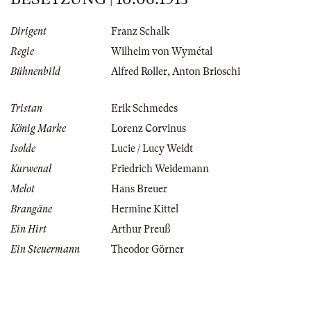
Dirigent
Franz Schalk
Regie
Wilhelm von Wymétal
Bühnenbild
Alfred Roller
,
Anton Brioschi
Tristan
Erik Schmedes
König Marke
Lorenz Corvinus
Isolde
Lucie / Lucy Weidt
Kurwenal
Friedrich Weidemann
Melot
Hans Breuer
Brangäne
Hermine Kittel
Ein Hirt
Arthur Preuß
Ein Steuermann
Theodor Görner