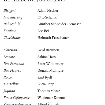
Dirigent
Adam Fischer
Inszenierung
Otto Schenk
Bühnenbild
Günther Schneider-Siemssen
Kostüme
Leo Bei
Chorleitung
Helmuth Froschauer
Florestan
Gerd Brenneis
Leonore
Sabine Hass
Don Fernando
Peter Wimberger
Don Pizarro
Donald McIntyre
Rocco
Kurt Rydl
Marzelline
Lucia Popp
Jaquino
Thomas Moser
Erster Gefangener
Waldemar Kmentt
Zweiter Gefangener
Alfred Šramek