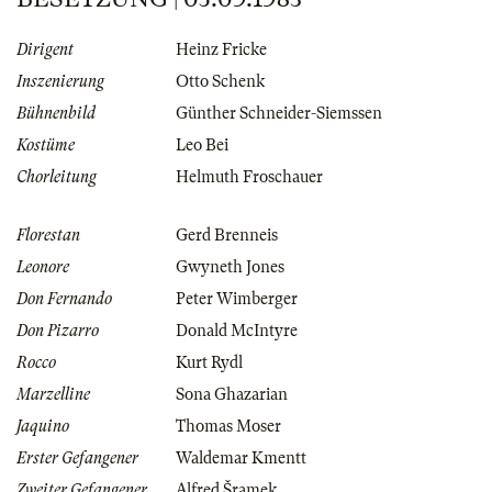
Dirigent
Heinz Fricke
Inszenierung
Otto Schenk
Bühnenbild
Günther Schneider-Siemssen
Kostüme
Leo Bei
Chorleitung
Helmuth Froschauer
Florestan
Gerd Brenneis
Leonore
Gwyneth Jones
Don Fernando
Peter Wimberger
Don Pizarro
Donald McIntyre
Rocco
Kurt Rydl
Marzelline
Sona Ghazarian
Jaquino
Thomas Moser
Erster Gefangener
Waldemar Kmentt
Zweiter Gefangener
Alfred Šramek