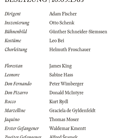
Dirigent
Adam Fischer
Inszenierung
Otto Schenk
Bühnenbild
Günther Schneider-Siemssen
Kostüme
Leo Bei
Chorleitung
Helmuth Froschauer
Florestan
James King
Leonore
Sabine Hass
Don Fernando
Peter Wimberger
Don Pizarro
Donald McIntyre
Rocco
Kurt Rydl
Marzelline
Graciela de Gyldenfeldt
Jaquino
Thomas Moser
Erster Gefangener
Waldemar Kmentt
Zweiter Gefangener
Alfred Šramek