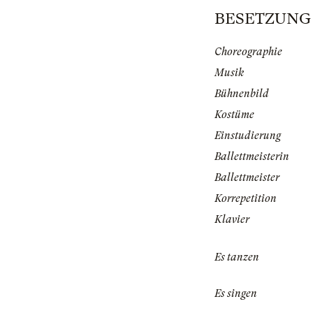
BESETZUNG |
Choreographie
Musik
Bühnenbild
Kostüme
Einstudierung
Ballettmeisterin
Ballettmeister
Korrepetition
Klavier
Es tanzen
Es singen