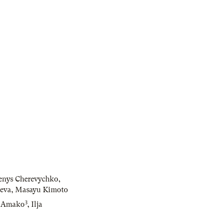
enys Cherevychko
,
eva
,
Masayu Kimoto
3
i Amako
,
Ilja