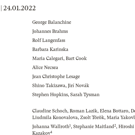
 24.01.2022
George Balanchine
Johannes Brahms
Rolf Langenfass
Barbara Karinska
Maria Calegari
,
Bart Cook
Alice Necsea
Jean Christophe Lesage
Shino Takizawa
,
Jirí Novák
Stephen Hopkins
,
Sarah Tysman
Claudine Schoch
,
Roman Lazik
,
Elena Bottaro
,
D
Liudmila Konovalova
,
Zsolt Török
,
Maria Yakovl
1
2
Johanna Wallroth
,
Stephanie Maitland
,
Hirosh
4
Kazakov