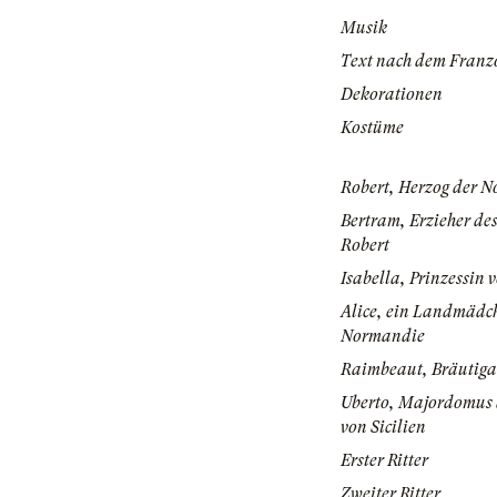
Musik
Text nach dem Franzö
Dekorationen
Kostüme
Robert, Herzog der 
Bertram, Erzieher de
Robert
Isabella, Prinzessin v
Alice, ein Landmädc
Normandie
Raimbeaut, Bräutiga
Uberto, Majordomus 
von Sicilien
Erster Ritter
Zweiter Ritter