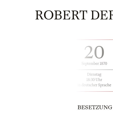
ROBERT DER
20
September 1870
Dienstag
18:30 Uhr
in deutscher Sprache
BESETZUNG |