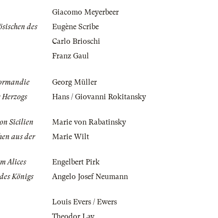
Giacomo Meyerbeer
sischen des
Eugène Scribe
Carlo Brioschi
Franz Gaul
Normandie
Georg Müller
s Herzogs
Hans / Giovanni Rokitansky
on Sicilien
Marie von Rabatinsky
hen aus der
Marie Wilt
m Alices
Engelbert Pirk
des Königs
Angelo Josef Neumann
Louis Evers / Ewers
Theodor Lay