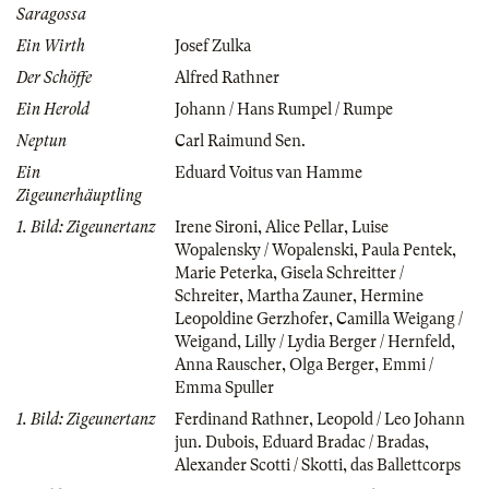
Saragossa
Ein Wirth
Josef Zulka
Der Schöffe
Alfred Rathner
Ein Herold
Johann / Hans Rumpel / Rumpe
Neptun
Carl Raimund Sen.
Ein
Eduard Voitus van Hamme
Zigeunerhäuptling
1. Bild: Zigeunertanz
Irene Sironi
,
Alice Pellar
,
Luise
Wopalensky / Wopalenski
,
Paula Pentek
,
Marie Peterka
,
Gisela Schreitter /
Schreiter
,
Martha Zauner
,
Hermine
Leopoldine Gerzhofer
,
Camilla Weigang /
Weigand
,
Lilly / Lydia Berger / Hernfeld
,
Anna Rauscher
,
Olga Berger
,
Emmi /
Emma Spuller
1. Bild: Zigeunertanz
Ferdinand Rathner
,
Leopold / Leo Johann
jun. Dubois
,
Eduard Bradac / Bradas
,
Alexander Scotti / Skotti
,
das Ballettcorps