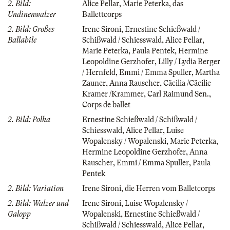
2. Bild:
Alice Pellar
,
Marie Peterka
,
das
Undinenwalzer
Ballettcorps
2. Bild: Großes
Irene Sironi
,
Ernestine Schießwald /
Ballabile
Schißwald / Schiesswald
,
Alice Pellar
,
Marie Peterka
,
Paula Pentek
,
Hermine
Leopoldine Gerzhofer
,
Lilly / Lydia Berger
/ Hernfeld
,
Emmi / Emma Spuller
,
Martha
Zauner
,
Anna Rauscher
,
Cäcilia /Cäcilie
Kramer /Krammer
,
Carl Raimund Sen.
,
Corps de ballet
2. Bild: Polka
Ernestine Schießwald / Schißwald /
Schiesswald
,
Alice Pellar
,
Luise
Wopalensky / Wopalenski
,
Marie Peterka
,
Hermine Leopoldine Gerzhofer
,
Anna
Rauscher
,
Emmi / Emma Spuller
,
Paula
Pentek
2. Bild: Variation
Irene Sironi
,
die Herren vom Balletcorps
2. Bild: Walzer und
Irene Sironi
,
Luise Wopalensky /
Galopp
Wopalenski
,
Ernestine Schießwald /
Schißwald / Schiesswald
,
Alice Pellar
,