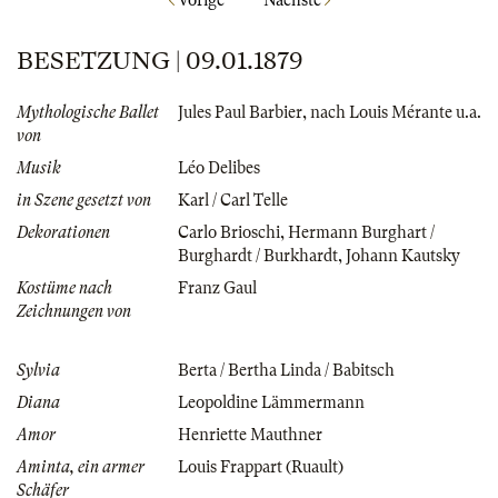
BESETZUNG | 09.01.1879
Mythologische Ballet
Jules Paul Barbier
,
nach Louis Mérante u.a.
von
Musik
Léo Delibes
in Szene gesetzt von
Karl / Carl Telle
Dekorationen
Carlo Brioschi
,
Hermann Burghart /
Burghardt / Burkhardt
,
Johann Kautsky
Kostüme nach
Franz Gaul
Zeichnungen von
Sylvia
Berta / Bertha Linda / Babitsch
Diana
Leopoldine Lämmermann
Amor
Henriette Mauthner
Aminta, ein armer
Louis Frappart (Ruault)
Schäfer