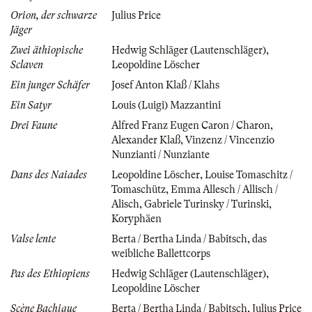
Orion, der schwarze
Julius Price
Jäger
Zwei äthiopische
Hedwig Schläger (Lautenschläger)
,
Sclaven
Leopoldine Löscher
Ein junger Schäfer
Josef Anton Klaß / Klahs
Ein Satyr
Louis (Luigi) Mazzantini
Drei Faune
Alfred Franz Eugen Caron / Charon
,
Alexander Klaß
,
Vinzenz / Vincenzio
Nunzianti / Nunziante
Dans des Naiades
Leopoldine Löscher
,
Louise Tomaschitz /
Tomaschütz
,
Emma Allesch / Allisch /
Alisch
,
Gabriele Turinsky / Turinski
,
Koryphäen
Valse lente
Berta / Bertha Linda / Babitsch
,
das
weibliche Ballettcorps
Pas des Ethiopiens
Hedwig Schläger (Lautenschläger)
,
Leopoldine Löscher
Scène Bachique
Berta / Bertha Linda / Babitsch
,
Julius Price