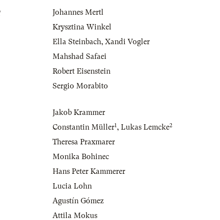
g
Johannes Mertl
Krysztina Winkel
Ella Steinbach
,
Xandi Vogler
Mahshad Safaei
Robert Eisenstein
Sergio Morabito
Jakob Krammer
1
2
Constantin Müller
,
Lukas Lemcke
Theresa Praxmarer
Monika Bohinec
Hans Peter Kammerer
Lucia Lohn
Agustín Gómez
Attila Mokus