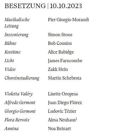
BESETZUNG | 10.10.2023
Musikalische
Pier Giorgio Morandi
Leitung
Inszenierung
Simon Stone
Bühne
Bob Cousins
Kostüme
Alice Babidge
Licht
James Farncombe
Video
Zakk Hein
Choreinstudierung
Martin Schebesta
Violetta Valéry
Lisette Oropesa
Alfredo Germont
Juan Diego Flórez
Giorgio Germont
Ludovic Tézier
1
Flora Bervoix
Alma Neuhaus
Annina
Noa Beinart