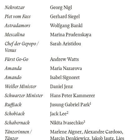
Nekrotzar
Georg Nigl
Piet vom Fass
Gerhard Siegel
Astradamors
Wolfgang Bankl
Mescalina
Marina Prudenskaya
Chef der Gepopo /
Sarah Aristidou
Venus
Fürst Go-Go
Andrew Watts
Amanda
Maria Nazarova
Amando
Isabel Signoret
Weißer Minister
Daniel Jenz
Schwarzer Minister
Hans Peter Kammerer
1
Ruffiack
Jusung Gabriel Park
2
Schobiack
Jack Lee
3
Schabernack
Nikita Ivasechko
Tänzerinnen /
Marlene Aigner
,
Alexandre Cardoso
,
Tänzer
Marcin Denkiewicz
,
Jakob Jautz
,
Lies