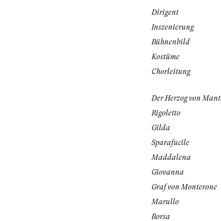
Dirigent
Inszenierung
Bühnenbild
Kostüme
Chorleitung
Der Herzog von Man
Rigoletto
Gilda
Sparafucile
Maddalena
Giovanna
Graf von Monterone
Marullo
Borsa