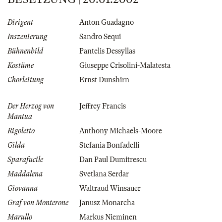
Dirigent
Anton Guadagno
Inszenierung
Sandro Sequi
Bühnenbild
Pantelis Dessyllas
Kostüme
Giuseppe Crisolini-Malatesta
Chorleitung
Ernst Dunshirn
Der Herzog von
Jeffrey Francis
Mantua
Rigoletto
Anthony Michaels-Moore
Gilda
Stefania Bonfadelli
Sparafucile
Dan Paul Dumitrescu
Maddalena
Svetlana Serdar
Giovanna
Waltraud Winsauer
Graf von Monterone
Janusz Monarcha
Marullo
Markus Nieminen