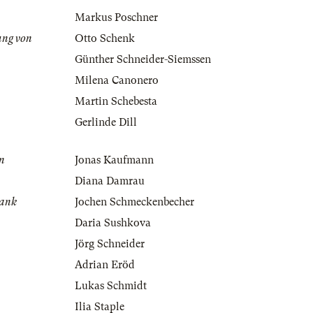
Markus Poschner
ung von
Otto Schenk
Günther Schneider-Siemssen
Milena Canonero
Martin Schebesta
Gerlinde Dill
in
Jonas Kaufmann
Diana Damrau
rank
Jochen Schmeckenbecher
Daria Sushkova
Jörg Schneider
Adrian Eröd
Lukas Schmidt
Ilia Staple